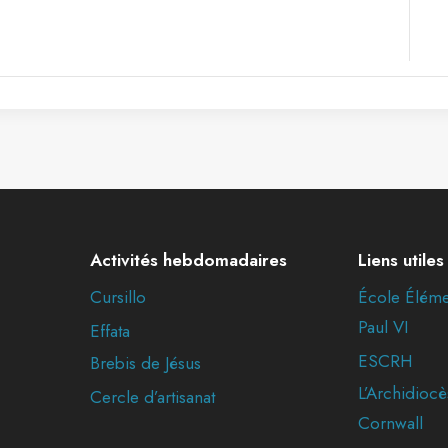
Activités hebdomadaires
Liens utiles
Cursillo
École Éléme
Paul VI
Effata
ESCRH
Brebis de Jésus
L’Archidiocè
Cercle d’artisanat
Cornwall