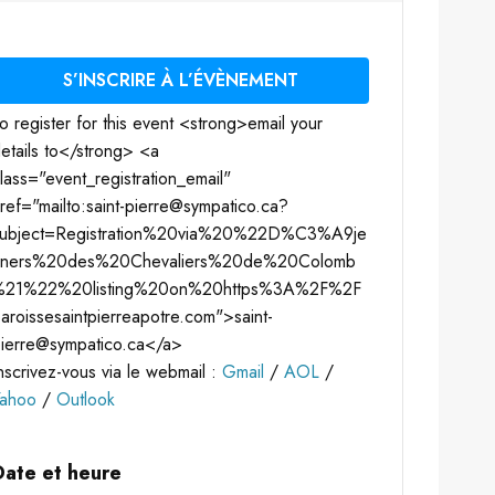
S’INSCRIRE À L’ÉVÈNEMENT
o register for this event <strong>email your
etails to</strong> <a
lass="event_registration_email"
ref="mailto:saint-pierre@sympatico.ca?
subject=Registration%20via%20%22D%C3%A9je
uners%20des%20Chevaliers%20de%20Colomb
%21%22%20listing%20on%20https%3A%2F%2F
aroissesaintpierreapotre.com">saint-
ierre@sympatico.ca</a>
nscrivez-vous via le webmail :
Gmail
/
AOL
/
Yahoo
/
Outlook
Date et heure