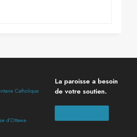
La paroisse a besoin
de votre soutien.
ntaire Catholique
Faire un don
se d’Ottawa-