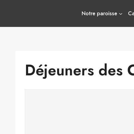
Aller
au
Notre paroisse
C
contenu
Déjeuners des 