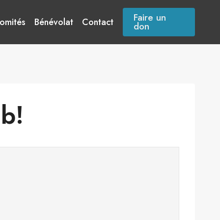
Faire un
omités
Bénévolat
Contact
don
b!