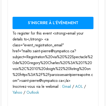
S’INSCRIRE À L’ÉVÈNEMENT
To register for this event <strong>email your
details to</strong> <a
class="event_registration_email"
href="mailto:saint-pierre@sympatico.ca?
subject=Registration%20via%20%22Spectacle%2
0de%20Gregory%20Charles%20%3A%201%20
voix%2C%2010%20doigts%22%20listing%20on
%20https%3A%2F%2Fparoissesaintpierreapotre.c
om">saint-pierre@sympatico.ca</a>
Inscrivez-vous via le webmail :
Gmail
/
AOL
/
Yahoo
/
Outlook