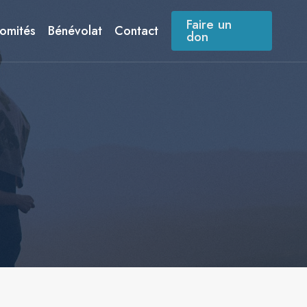
Faire un
omités
Bénévolat
Contact
don