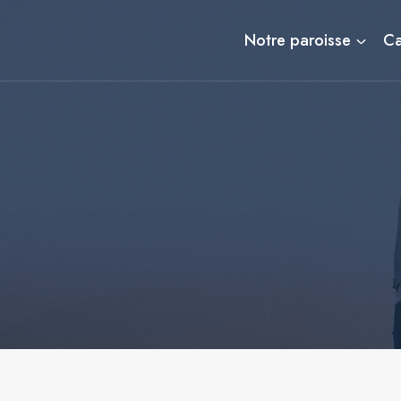
Aller
au
Notre paroisse
C
contenu