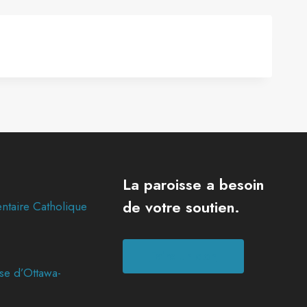
La paroisse a besoin
de votre soutien.
ntaire Catholique
Faire un don
se d’Ottawa-