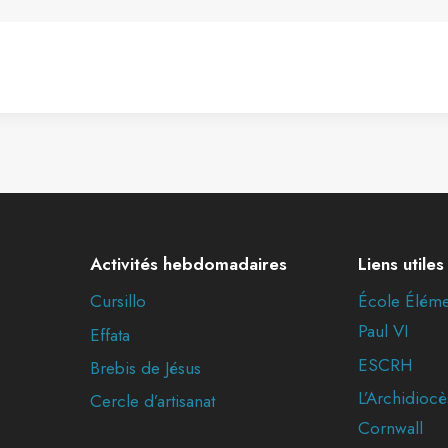
Activités hebdomadaires
Liens utiles
Cursillo
École Éléme
Paul VI
Effata
ESCRH
Brebis de Jésus
L’Archidiocè
Cercle d’artisanat
Cornwall