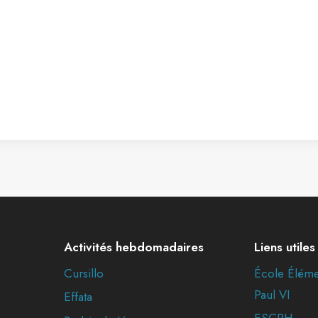
Activités hebdomadaires
Liens utiles
Cursillo
École Éléme
Paul VI
Effata