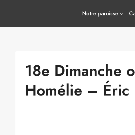
Aller
au
Notre paroisse
C
contenu
18e Dimanche o
Homélie – Éric