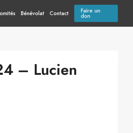
Faire un
omités
Bénévolat
Contact
don
24 – Lucien