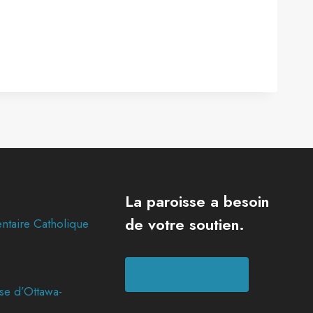
La paroisse a besoin
de votre soutien.
ntaire Catholique
Faire un don
se d’Ottawa-