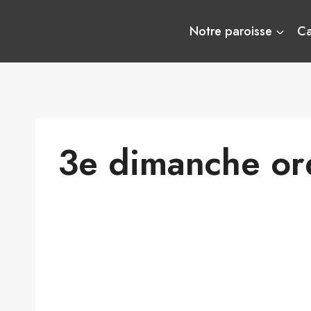
Aller
au
Notre paroisse
C
contenu
3e dimanche ord