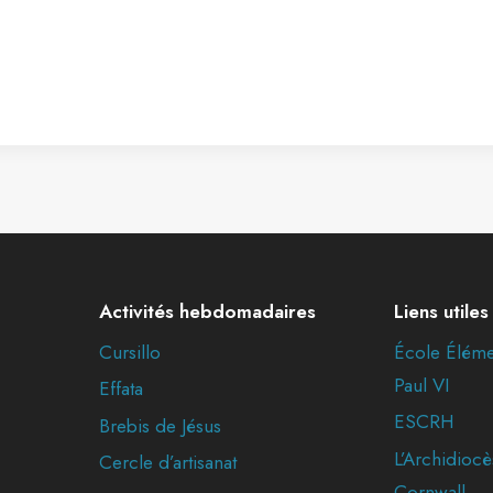
Activités hebdomadaires
Liens utiles
Cursillo
École Éléme
Paul VI
Effata
ESCRH
Brebis de Jésus
L’Archidiocè
Cercle d’artisanat
Cornwall