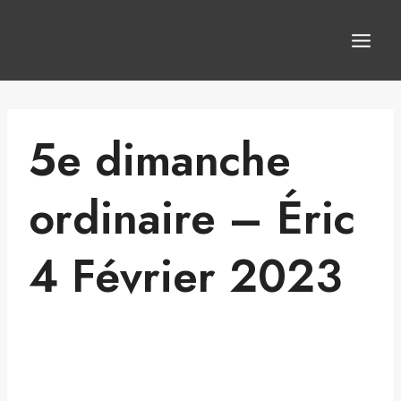
Aller
au
contenu
5e dimanche
ordinaire – Éric
4 Février 2023