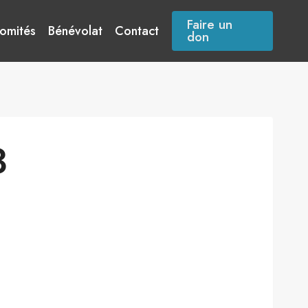
Faire un
omités
Bénévolat
Contact
don
3