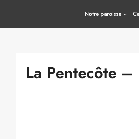
Aller
au
Notre paroisse
C
contenu
La Pentecôte –