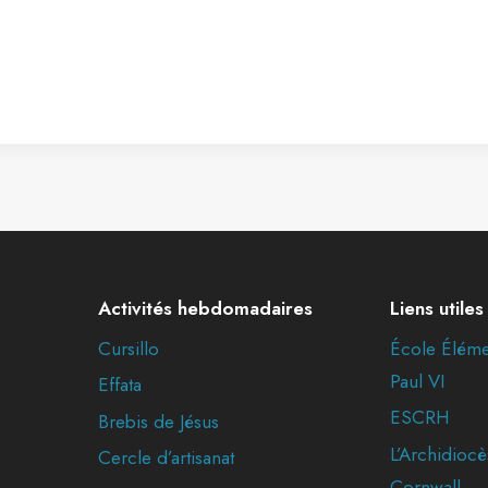
Activités hebdomadaires
Liens utiles
Cursillo
École Éléme
Paul VI
Effata
ESCRH
Brebis de Jésus
L’Archidiocè
Cercle d’artisanat
Cornwall