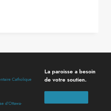
La paroisse a besoin
de votre soutien.
ntaire Catholique
Faire un don
se d’Ottawa-