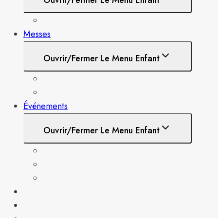
Campagne 100e
Messes
Ouvrir/fermer Le Menu Enfant
Messes 2025
Messes 2024
Événements
Ouvrir/fermer Le Menu Enfant
Tournoi de Golf
Concert Gregory Charles
Location de la salle
Nouvelles
Comités