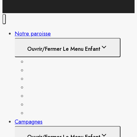
Notre paroisse
Ouvrir/fermer Le Menu Enfant
A propos
Semainiers
Historique
Sacrements
Pastorale
Brebis de Jésus
Cercle d’artisanat
Campagnes
Ouvrir/fermer Le Menu Enfant