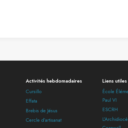
Activités hebdomadaires
Liens utiles
Cursillo
École Éléme
Paul VI
Effata
ESCRH
Brebis de Jésus
L’Archidiocè
Cercle d’artisanat
Cornwall