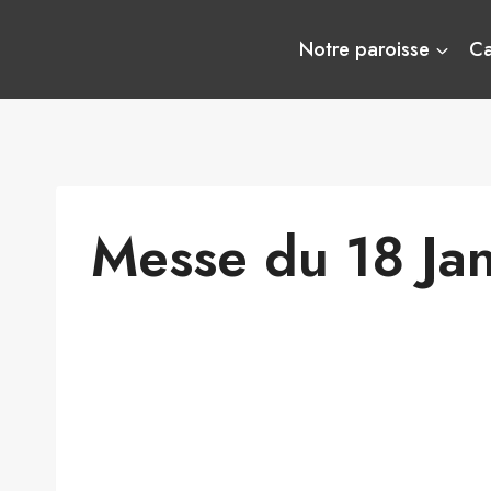
Aller
au
Notre paroisse
C
contenu
Messe du 18 Ja