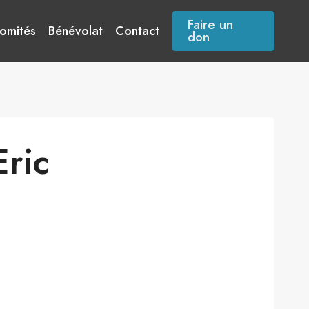
Faire un
omités
Bénévolat
Contact
don
ric