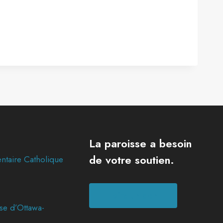
La paroisse a besoin
de votre soutien.
ntaire Catholique
Faire un don
se d’Ottawa-