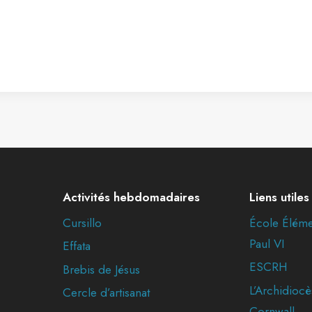
Activités hebdomadaires
Liens utiles
Cursillo
École Éléme
Paul VI
Effata
ESCRH
Brebis de Jésus
L’Archidiocè
Cercle d’artisanat
Cornwall