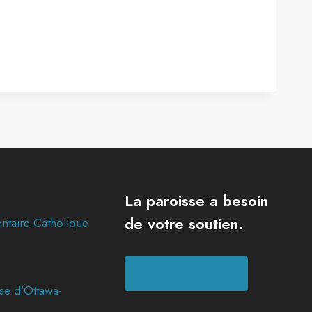
La paroisse a besoin
de votre soutien.
ntaire Catholique
Faire un don
se d’Ottawa-