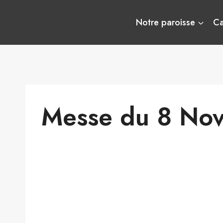
Aller
au
Notre paroisse
C
contenu
Messe du 8 No